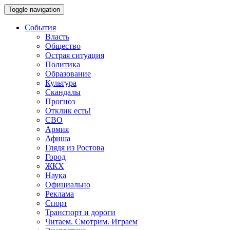
Toggle navigation
События
Власть
Общество
Острая ситуация
Политика
Образование
Культура
Скандалы
Прогноз
Отклик есть!
СВО
Армия
Афиша
Глядя из Ростова
Город
ЖКХ
Наука
Официально
Реклама
Спорт
Транспорт и дороги
Читаем. Смотрим. Играем