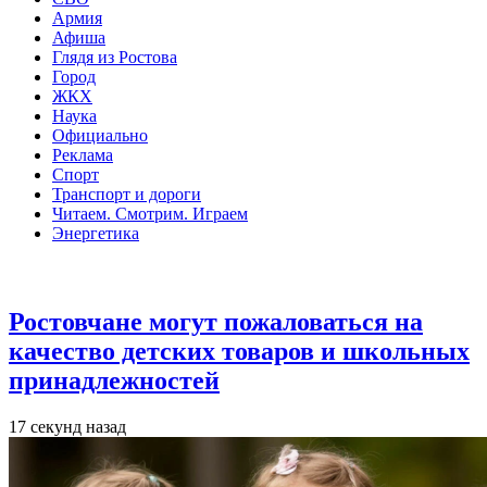
Армия
Афиша
Глядя из Ростова
Город
ЖКХ
Наука
Официально
Реклама
Спорт
Транспорт и дороги
Читаем. Смотрим. Играем
Энергетика
Общество
Ростовчане могут пожаловаться на
качество детских товаров и школьных
принадлежностей
17 секунд назад