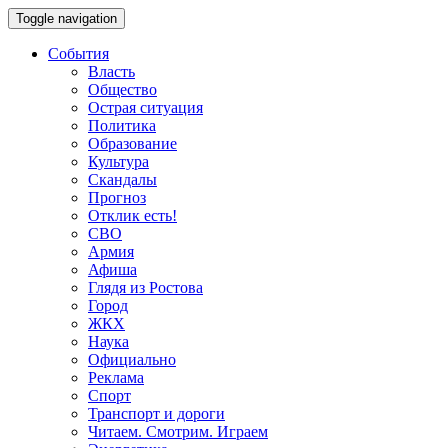
Toggle navigation
События
Власть
Общество
Острая ситуация
Политика
Образование
Культура
Скандалы
Прогноз
Отклик есть!
СВО
Армия
Афиша
Глядя из Ростова
Город
ЖКХ
Наука
Официально
Реклама
Спорт
Транспорт и дороги
Читаем. Смотрим. Играем