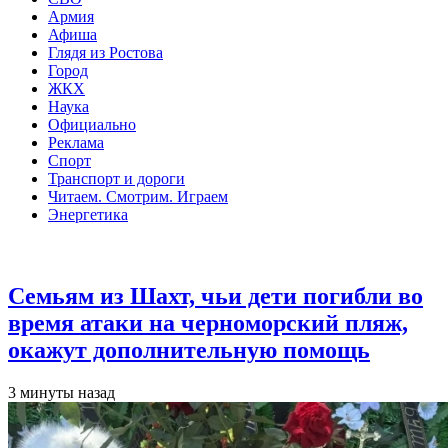
Армия
Афиша
Глядя из Ростова
Город
ЖКХ
Наука
Официально
Реклама
Спорт
Транспорт и дороги
Читаем. Смотрим. Играем
Энергетика
Общество
Семьям из Шахт, чьи дети погибли во
время атаки на черноморский пляж,
окажут дополнительную помощь
3 минуты назад