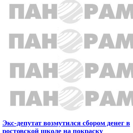
Экс-депутат возмутился сбором денег в
ростовской школе на покраску