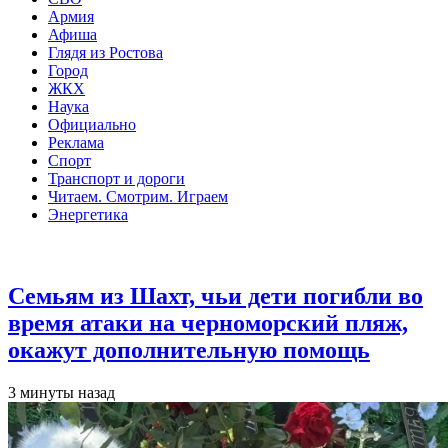
Армия
Афиша
Глядя из Ростова
Город
ЖКХ
Наука
Официально
Реклама
Спорт
Транспорт и дороги
Читаем. Смотрим. Играем
Энергетика
Общество
Семьям из Шахт, чьи дети погибли во
время атаки на черноморский пляж,
окажут дополнительную помощь
3 минуты назад