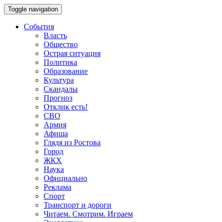
Toggle navigation
События
Власть
Общество
Острая ситуация
Политика
Образование
Культура
Скандалы
Прогноз
Отклик есть!
СВО
Армия
Афиша
Глядя из Ростова
Город
ЖКХ
Наука
Официально
Реклама
Спорт
Транспорт и дороги
Читаем. Смотрим. Играем