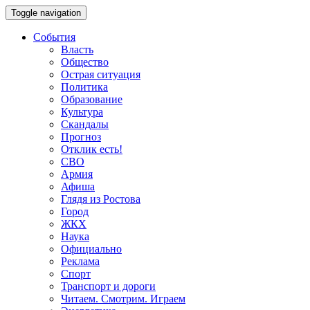
Toggle navigation
События
Власть
Общество
Острая ситуация
Политика
Образование
Культура
Скандалы
Прогноз
Отклик есть!
СВО
Армия
Афиша
Глядя из Ростова
Город
ЖКХ
Наука
Официально
Реклама
Спорт
Транспорт и дороги
Читаем. Смотрим. Играем