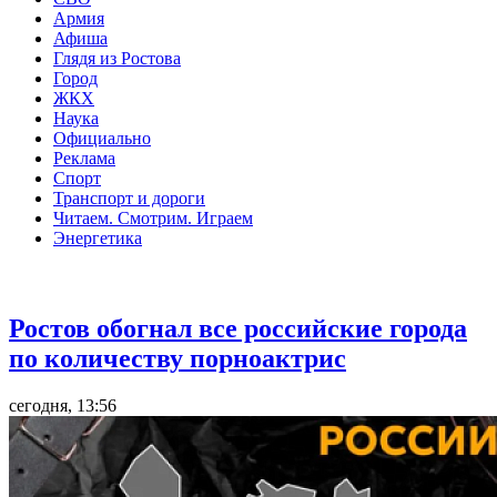
Армия
Афиша
Глядя из Ростова
Город
ЖКХ
Наука
Официально
Реклама
Спорт
Транспорт и дороги
Читаем. Смотрим. Играем
Энергетика
Общество
Ростов обогнал все российские города
по количеству порноактрис
сегодня, 13:56