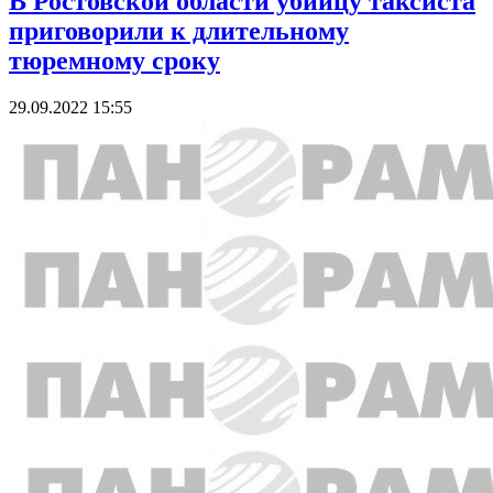
В Ростовской области убийцу таксиста
приговорили к длительному
тюремному сроку
29.09.2022 15:55