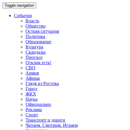
Toggle navigation
События
Власть
Общество
Острая ситуация
Политика
Образование
Культура
Скандалы
Прогноз
Отклик есть!
СВО
Армия
Афиша
Глядя из Ростова
Город
ЖКХ
Наука
Официально
Реклама
Спорт
Транспорт и дороги
Читаем. Смотрим. Играем