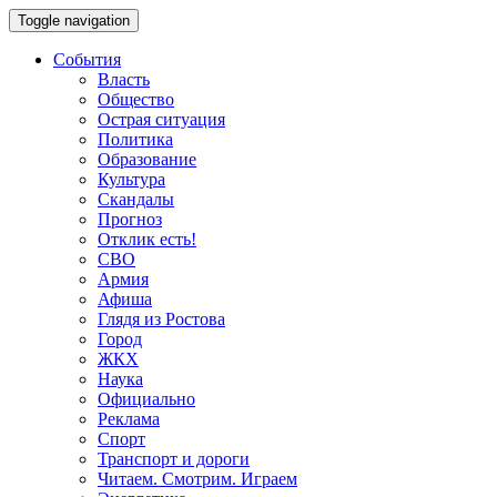
Toggle navigation
События
Власть
Общество
Острая ситуация
Политика
Образование
Культура
Скандалы
Прогноз
Отклик есть!
СВО
Армия
Афиша
Глядя из Ростова
Город
ЖКХ
Наука
Официально
Реклама
Спорт
Транспорт и дороги
Читаем. Смотрим. Играем