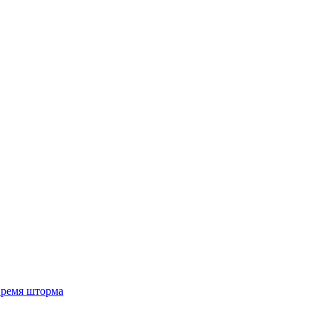
 время шторма