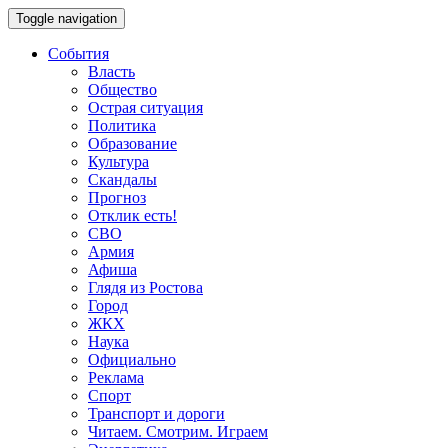
Toggle navigation
События
Власть
Общество
Острая ситуация
Политика
Образование
Культура
Скандалы
Прогноз
Отклик есть!
СВО
Армия
Афиша
Глядя из Ростова
Город
ЖКХ
Наука
Официально
Реклама
Спорт
Транспорт и дороги
Читаем. Смотрим. Играем