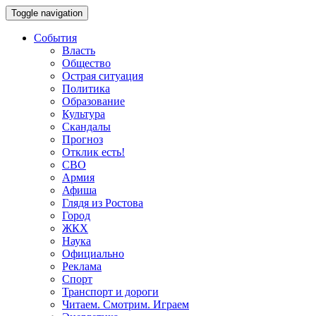
Toggle navigation
События
Власть
Общество
Острая ситуация
Политика
Образование
Культура
Скандалы
Прогноз
Отклик есть!
СВО
Армия
Афиша
Глядя из Ростова
Город
ЖКХ
Наука
Официально
Реклама
Спорт
Транспорт и дороги
Читаем. Смотрим. Играем