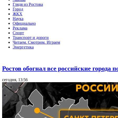
Глядя из Ростова
Город
ЖКХ
Наука
Официально
Реклама
Спорт
Транспорт и дороги
Читаем. Смотрим. Играем
Энергетика
Общество
Ростов обогнал все российские города 
сегодня, 13:56