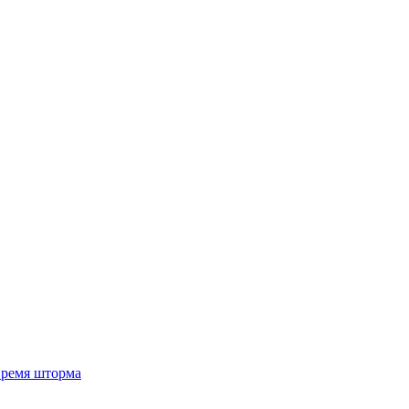
 время шторма