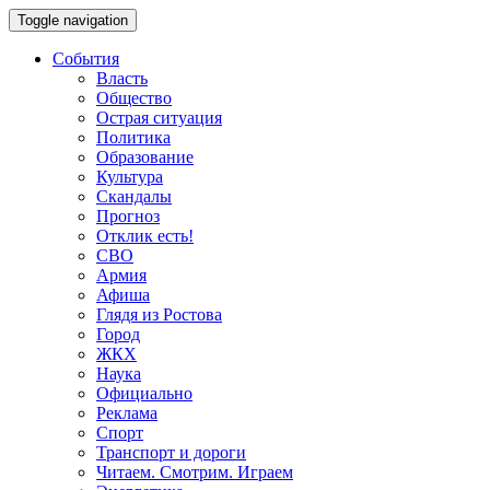
Toggle navigation
События
Власть
Общество
Острая ситуация
Политика
Образование
Культура
Скандалы
Прогноз
Отклик есть!
СВО
Армия
Афиша
Глядя из Ростова
Город
ЖКХ
Наука
Официально
Реклама
Спорт
Транспорт и дороги
Читаем. Смотрим. Играем