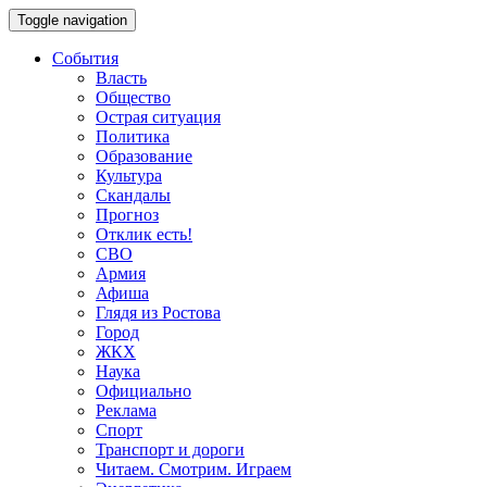
Toggle navigation
События
Власть
Общество
Острая ситуация
Политика
Образование
Культура
Скандалы
Прогноз
Отклик есть!
СВО
Армия
Афиша
Глядя из Ростова
Город
ЖКХ
Наука
Официально
Реклама
Спорт
Транспорт и дороги
Читаем. Смотрим. Играем