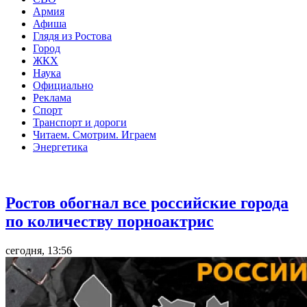
Армия
Афиша
Глядя из Ростова
Город
ЖКХ
Наука
Официально
Реклама
Спорт
Транспорт и дороги
Читаем. Смотрим. Играем
Энергетика
Общество
Ростов обогнал все российские города
по количеству порноактрис
сегодня, 13:56