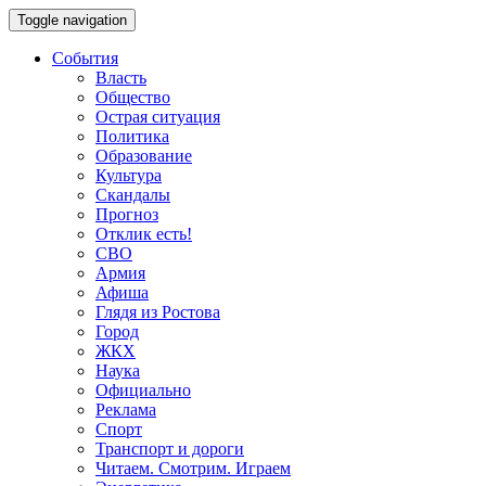
Toggle navigation
События
Власть
Общество
Острая ситуация
Политика
Образование
Культура
Скандалы
Прогноз
Отклик есть!
СВО
Армия
Афиша
Глядя из Ростова
Город
ЖКХ
Наука
Официально
Реклама
Спорт
Транспорт и дороги
Читаем. Смотрим. Играем