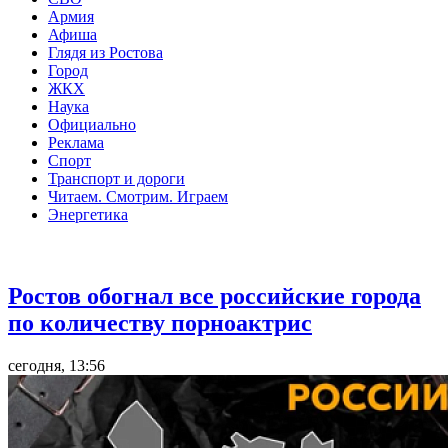
Армия
Афиша
Глядя из Ростова
Город
ЖКХ
Наука
Официально
Реклама
Спорт
Транспорт и дороги
Читаем. Смотрим. Играем
Энергетика
Общество
Ростов обогнал все российские города
по количеству порноактрис
сегодня, 13:56