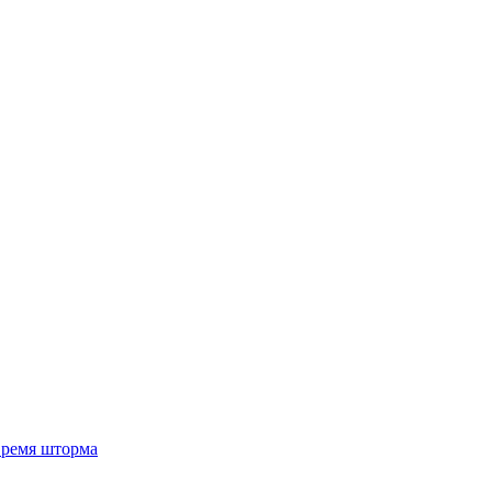
 время шторма