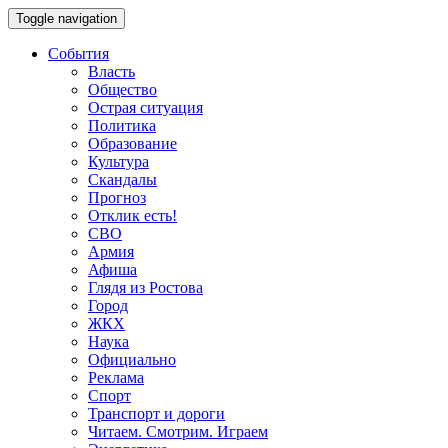
Toggle navigation
События
Власть
Общество
Острая ситуация
Политика
Образование
Культура
Скандалы
Прогноз
Отклик есть!
СВО
Армия
Афиша
Глядя из Ростова
Город
ЖКХ
Наука
Официально
Реклама
Спорт
Транспорт и дороги
Читаем. Смотрим. Играем