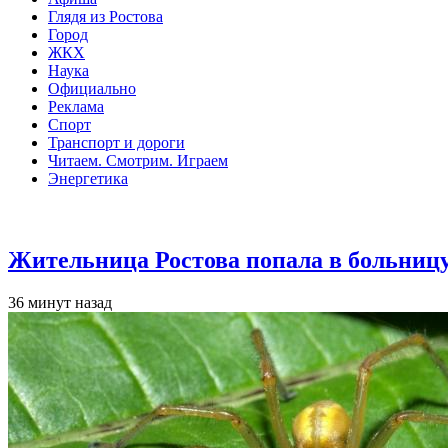
Глядя из Ростова
Город
ЖКХ
Наука
Официально
Реклама
Спорт
Транспорт и дороги
Читаем. Смотрим. Играем
Энергетика
Общество
Жительница Ростова попала в больницу
36 минут назад