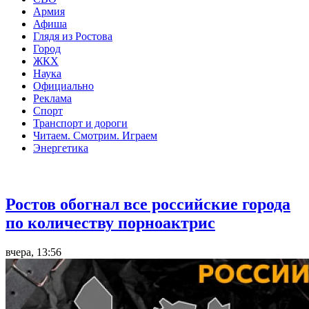
Армия
Афиша
Глядя из Ростова
Город
ЖКХ
Наука
Официально
Реклама
Спорт
Транспорт и дороги
Читаем. Смотрим. Играем
Энергетика
Общество
Ростов обогнал все российские города
по количеству порноактрис
вчера, 13:56