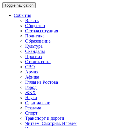
Toggle navigation
События
Власть
Общество
Острая ситуация
Политика
Образование
Культура
Скандалы
Прогноз
Отклик есть!
СВО
Армия
Афиша
Глядя из Ростова
Город
ЖКХ
Наука
Официально
Реклама
Спорт
Транспорт и дороги
Читаем. Смотрим. Играем