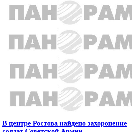
В центре Ростова найдено захоронение
солдат Советской Армии