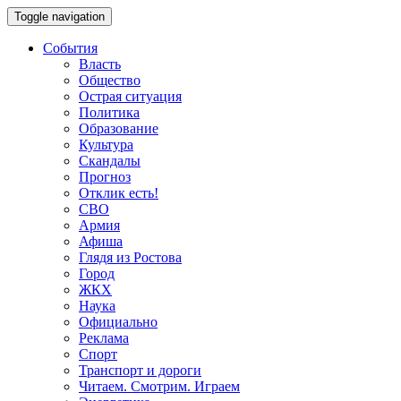
Toggle navigation
События
Власть
Общество
Острая ситуация
Политика
Образование
Культура
Скандалы
Прогноз
Отклик есть!
СВО
Армия
Афиша
Глядя из Ростова
Город
ЖКХ
Наука
Официально
Реклама
Спорт
Транспорт и дороги
Читаем. Смотрим. Играем