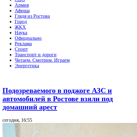
Армия
Афиша
Глядя из Ростова
Город
ЖКХ
Наука
Официально
Реклама
Спорт
Транспорт и дороги
Читаем. Смотрим. Играем
Энергетика
Общество
Подозреваемого в поджоге АЗС и
автомобилей в Ростове взяли под
домашний арест
сегодня, 16:55