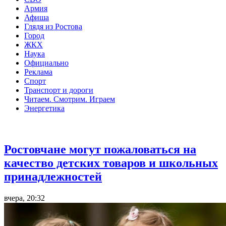
Армия
Афиша
Глядя из Ростова
Город
ЖКХ
Наука
Официально
Реклама
Спорт
Транспорт и дороги
Читаем. Смотрим. Играем
Энергетика
Общество
Ростовчане могут пожаловаться на
качество детских товаров и школьных
принадлежностей
вчера, 20:32