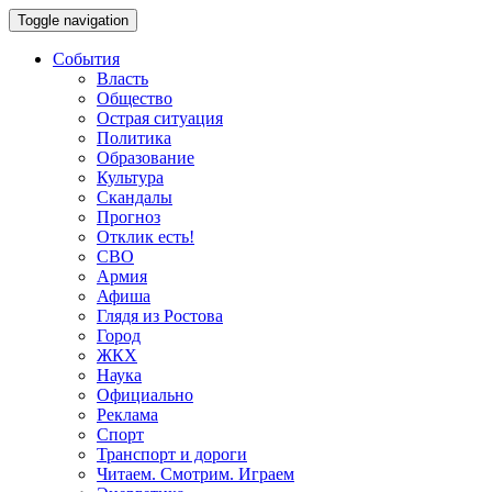
Toggle navigation
События
Власть
Общество
Острая ситуация
Политика
Образование
Культура
Скандалы
Прогноз
Отклик есть!
СВО
Армия
Афиша
Глядя из Ростова
Город
ЖКХ
Наука
Официально
Реклама
Спорт
Транспорт и дороги
Читаем. Смотрим. Играем