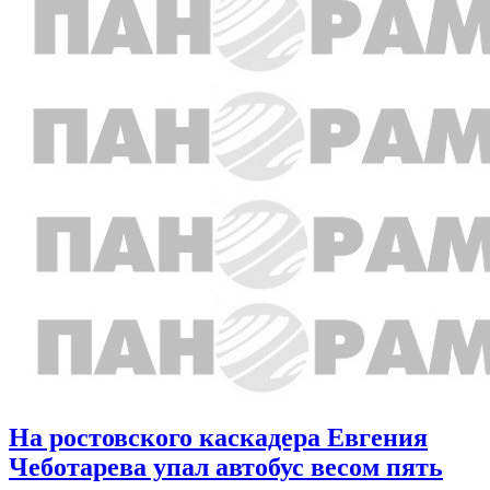
На ростовского каскадера Евгения
Чеботарева упал автобус весом пять