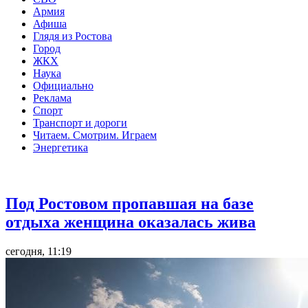
Армия
Афиша
Глядя из Ростова
Город
ЖКХ
Наука
Официально
Реклама
Спорт
Транспорт и дороги
Читаем. Смотрим. Играем
Энергетика
Общество
Под Ростовом пропавшая на базе
отдыха женщина оказалась жива
сегодня, 11:19