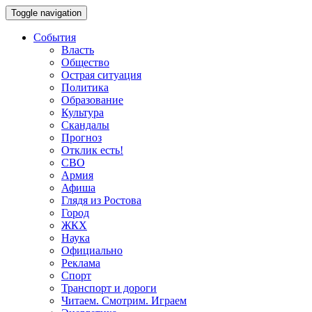
Toggle navigation
События
Власть
Общество
Острая ситуация
Политика
Образование
Культура
Скандалы
Прогноз
Отклик есть!
СВО
Армия
Афиша
Глядя из Ростова
Город
ЖКХ
Наука
Официально
Реклама
Спорт
Транспорт и дороги
Читаем. Смотрим. Играем