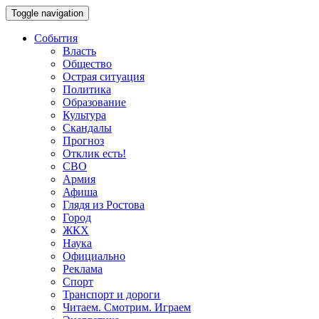
Toggle navigation
События
Власть
Общество
Острая ситуация
Политика
Образование
Культура
Скандалы
Прогноз
Отклик есть!
СВО
Армия
Афиша
Глядя из Ростова
Город
ЖКХ
Наука
Официально
Реклама
Спорт
Транспорт и дороги
Читаем. Смотрим. Играем