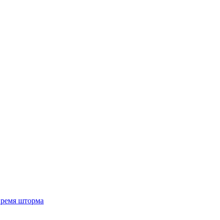
 время шторма