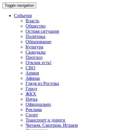
Toggle navigation
События
Власть
Общество
Острая ситуация
Политика
Образование
Культура
Скандалы
Прогноз
Отклик есть!
СВО
Армия
Афиша
Глядя из Ростова
Город
ЖКХ
Наука
Официально
Реклама
Спорт
Транспорт и дороги
Читаем. Смотрим. Играем