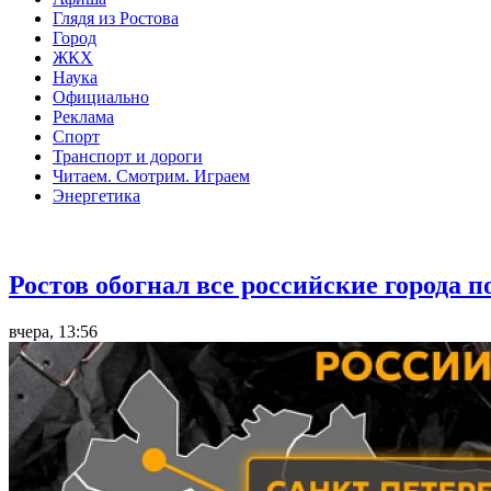
Глядя из Ростова
Город
ЖКХ
Наука
Официально
Реклама
Спорт
Транспорт и дороги
Читаем. Смотрим. Играем
Энергетика
Общество
Ростов обогнал все российские города 
вчера, 13:56