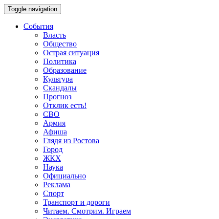
Toggle navigation
События
Власть
Общество
Острая ситуация
Политика
Образование
Культура
Скандалы
Прогноз
Отклик есть!
СВО
Армия
Афиша
Глядя из Ростова
Город
ЖКХ
Наука
Официально
Реклама
Спорт
Транспорт и дороги
Читаем. Смотрим. Играем