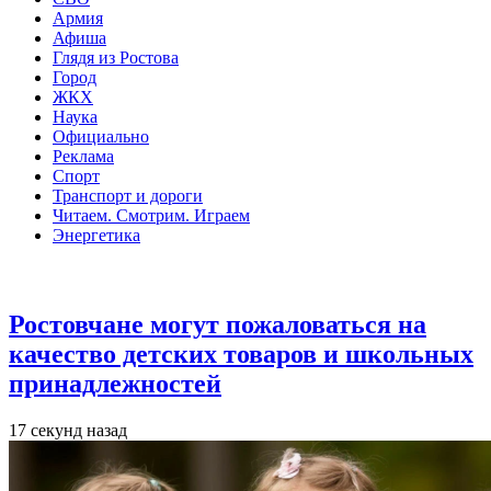
Армия
Афиша
Глядя из Ростова
Город
ЖКХ
Наука
Официально
Реклама
Спорт
Транспорт и дороги
Читаем. Смотрим. Играем
Энергетика
Общество
Ростовчане могут пожаловаться на
качество детских товаров и школьных
принадлежностей
17 секунд назад