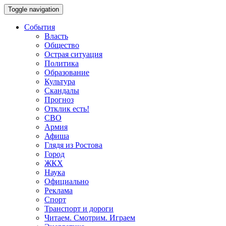
Toggle navigation
События
Власть
Общество
Острая ситуация
Политика
Образование
Культура
Скандалы
Прогноз
Отклик есть!
СВО
Армия
Афиша
Глядя из Ростова
Город
ЖКХ
Наука
Официально
Реклама
Спорт
Транспорт и дороги
Читаем. Смотрим. Играем