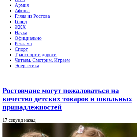
Армия
Афиша
Глядя из Ростова
Город
ЖКХ
Наука
Официально
Реклама
Спорт
Транспорт и дороги
Читаем. Смотрим. Играем
Энергетика
Общество
Ростовчане могут пожаловаться на
качество детских товаров и школьных
принадлежностей
17 секунд назад