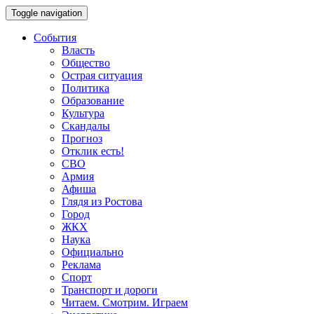
Toggle navigation
События
Власть
Общество
Острая ситуация
Политика
Образование
Культура
Скандалы
Прогноз
Отклик есть!
СВО
Армия
Афиша
Глядя из Ростова
Город
ЖКХ
Наука
Официально
Реклама
Спорт
Транспорт и дороги
Читаем. Смотрим. Играем