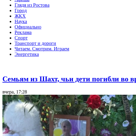
Глядя из Ростова
Город
ЖКХ
Наука
Официально
Реклама
Спорт
Транспорт и дороги
Читаем. Смотрим. Играем
Энергетика
Общество
Семьям из Шахт, чьи дети погибли во 
вчера, 17:28