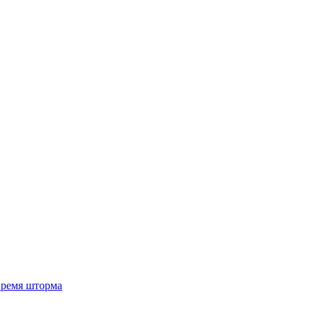
 время шторма