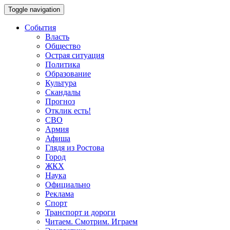
Toggle navigation
События
Власть
Общество
Острая ситуация
Политика
Образование
Культура
Скандалы
Прогноз
Отклик есть!
СВО
Армия
Афиша
Глядя из Ростова
Город
ЖКХ
Наука
Официально
Реклама
Спорт
Транспорт и дороги
Читаем. Смотрим. Играем