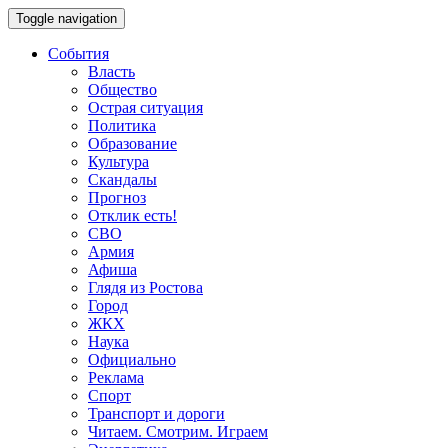
Toggle navigation
События
Власть
Общество
Острая ситуация
Политика
Образование
Культура
Скандалы
Прогноз
Отклик есть!
СВО
Армия
Афиша
Глядя из Ростова
Город
ЖКХ
Наука
Официально
Реклама
Спорт
Транспорт и дороги
Читаем. Смотрим. Играем