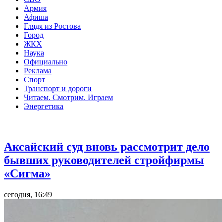
Армия
Афиша
Глядя из Ростова
Город
ЖКХ
Наука
Официально
Реклама
Спорт
Транспорт и дороги
Читаем. Смотрим. Играем
Энергетика
Общество
Аксайский суд вновь рассмотрит дело
бывших руководителей стройфирмы
«Сигма»
сегодня, 16:49