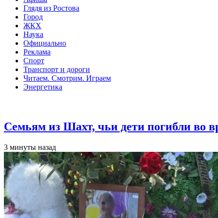
Глядя из Ростова
Город
ЖКХ
Наука
Официально
Реклама
Спорт
Транспорт и дороги
Читаем. Смотрим. Играем
Энергетика
Общество
Семьям из Шахт, чьи дети погибли во 
3 минуты назад