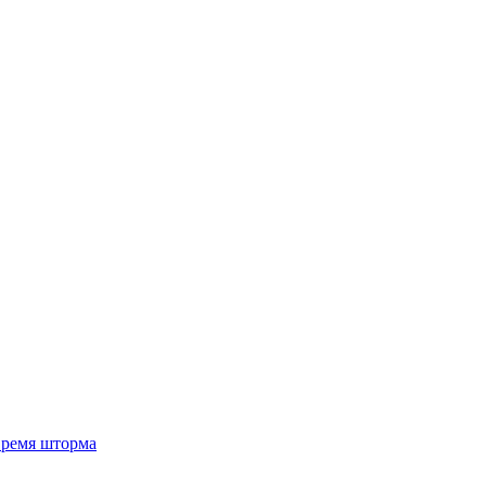
 время шторма