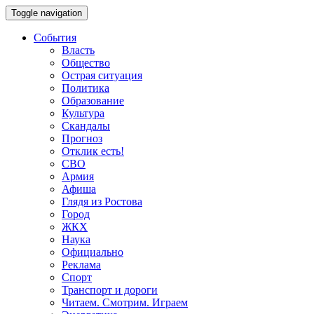
Toggle navigation
События
Власть
Общество
Острая ситуация
Политика
Образование
Культура
Скандалы
Прогноз
Отклик есть!
СВО
Армия
Афиша
Глядя из Ростова
Город
ЖКХ
Наука
Официально
Реклама
Спорт
Транспорт и дороги
Читаем. Смотрим. Играем