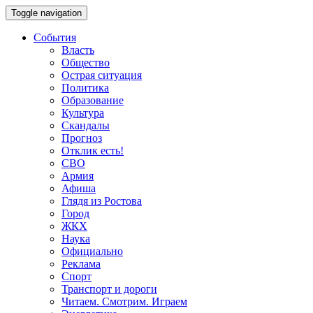
Toggle navigation
События
Власть
Общество
Острая ситуация
Политика
Образование
Культура
Скандалы
Прогноз
Отклик есть!
СВО
Армия
Афиша
Глядя из Ростова
Город
ЖКХ
Наука
Официально
Реклама
Спорт
Транспорт и дороги
Читаем. Смотрим. Играем