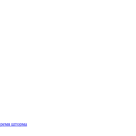
 время шторма