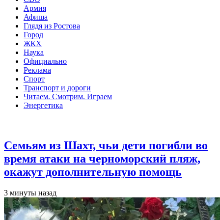
Армия
Афиша
Глядя из Ростова
Город
ЖКХ
Наука
Официально
Реклама
Спорт
Транспорт и дороги
Читаем. Смотрим. Играем
Энергетика
Общество
Семьям из Шахт, чьи дети погибли во
время атаки на черноморский пляж,
окажут дополнительную помощь
3 минуты назад