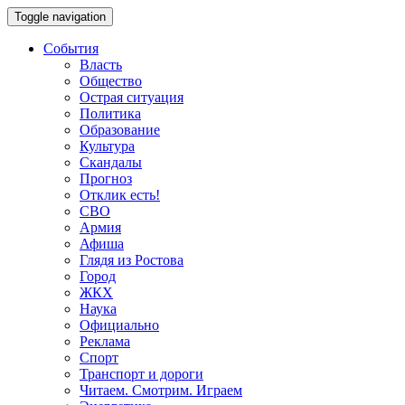
Toggle navigation
События
Власть
Общество
Острая ситуация
Политика
Образование
Культура
Скандалы
Прогноз
Отклик есть!
СВО
Армия
Афиша
Глядя из Ростова
Город
ЖКХ
Наука
Официально
Реклама
Спорт
Транспорт и дороги
Читаем. Смотрим. Играем