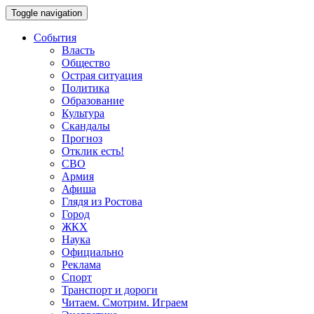
Toggle navigation
События
Власть
Общество
Острая ситуация
Политика
Образование
Культура
Скандалы
Прогноз
Отклик есть!
СВО
Армия
Афиша
Глядя из Ростова
Город
ЖКХ
Наука
Официально
Реклама
Спорт
Транспорт и дороги
Читаем. Смотрим. Играем