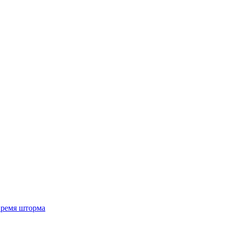
 время шторма