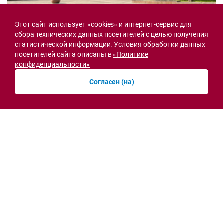
Этот сайт использует «cookies» и интернет-сервис для
Семьи героев СВО с временной регистрацией
сбора технических данных посетителей с целью получения
в Ростовской области смогут получить
статистической информации. Условия обработки данных
земельный участок
посетителей сайта описаны в
«Политике
30.07.2026 13:05
конфиденциальности»
Новости рубрики
Согласен (на)
Острая ситуация