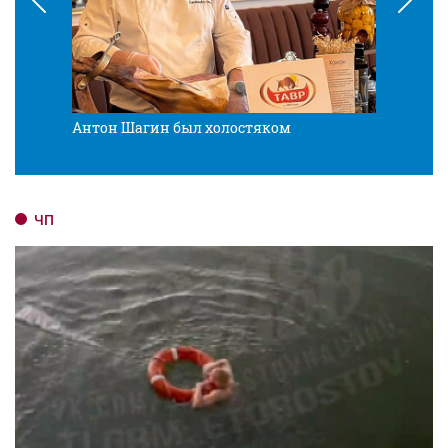
Антон Шагин был холостяком
Разв
ЧП