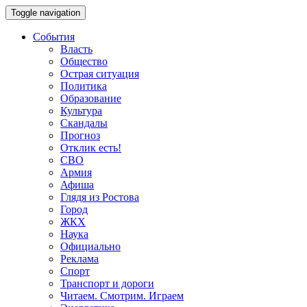
Toggle navigation
События
Власть
Общество
Острая ситуация
Политика
Образование
Культура
Скандалы
Прогноз
Отклик есть!
СВО
Армия
Афиша
Глядя из Ростова
Город
ЖКХ
Наука
Официально
Реклама
Спорт
Транспорт и дороги
Читаем. Смотрим. Играем