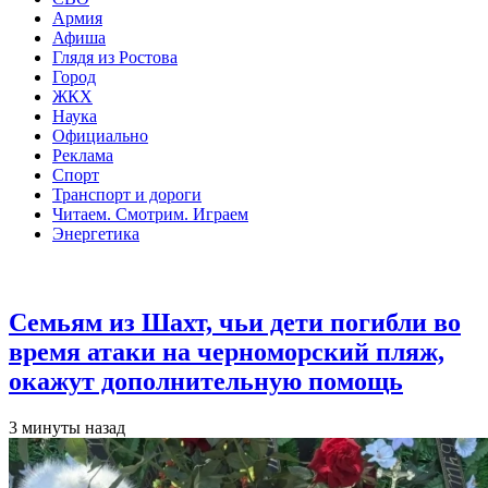
Армия
Афиша
Глядя из Ростова
Город
ЖКХ
Наука
Официально
Реклама
Спорт
Транспорт и дороги
Читаем. Смотрим. Играем
Энергетика
Общество
Семьям из Шахт, чьи дети погибли во
время атаки на черноморский пляж,
окажут дополнительную помощь
3 минуты назад