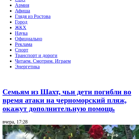
Армия
Афиша
Глядя из Ростова
Город
ЖКХ
Наука
Официально
Реклама
Спорт
Транспорт и дороги
Читаем. Смотрим. Играем
Энергетика
Общество
Семьям из Шахт, чьи дети погибли во
время атаки на черноморский пляж,
окажут дополнительную помощь
вчера, 17:28