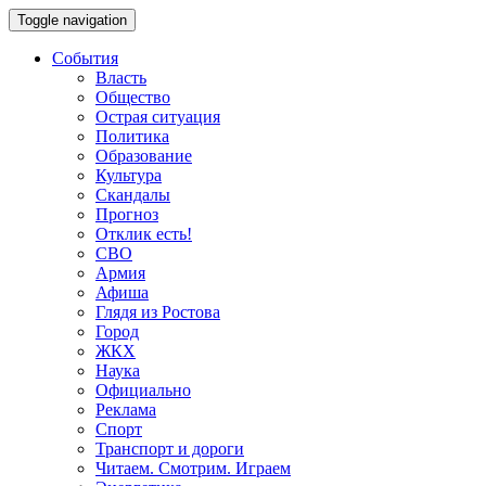
Toggle navigation
События
Власть
Общество
Острая ситуация
Политика
Образование
Культура
Скандалы
Прогноз
Отклик есть!
СВО
Армия
Афиша
Глядя из Ростова
Город
ЖКХ
Наука
Официально
Реклама
Спорт
Транспорт и дороги
Читаем. Смотрим. Играем