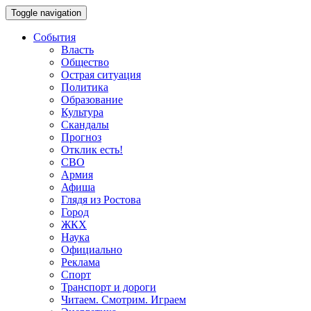
Toggle navigation
События
Власть
Общество
Острая ситуация
Политика
Образование
Культура
Скандалы
Прогноз
Отклик есть!
СВО
Армия
Афиша
Глядя из Ростова
Город
ЖКХ
Наука
Официально
Реклама
Спорт
Транспорт и дороги
Читаем. Смотрим. Играем