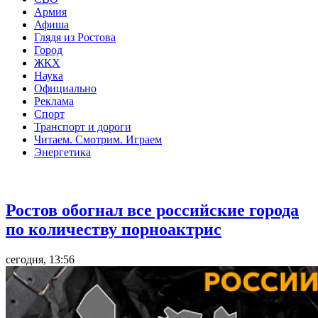
Армия
Афиша
Глядя из Ростова
Город
ЖКХ
Наука
Официально
Реклама
Спорт
Транспорт и дороги
Читаем. Смотрим. Играем
Энергетика
Общество
Ростов обогнал все российские города
по количеству порноактрис
сегодня, 13:56