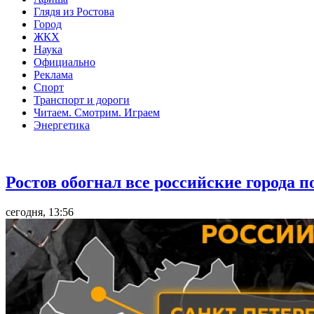
Глядя из Ростова
Город
ЖКХ
Наука
Официально
Реклама
Спорт
Транспорт и дороги
Читаем. Смотрим. Играем
Энергетика
Общество
Ростов обогнал все российские города 
сегодня, 13:56