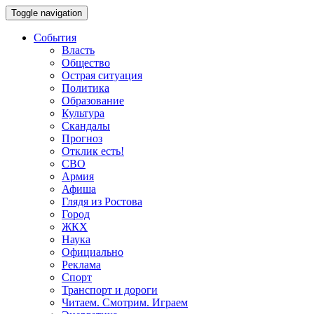
Toggle navigation
События
Власть
Общество
Острая ситуация
Политика
Образование
Культура
Скандалы
Прогноз
Отклик есть!
СВО
Армия
Афиша
Глядя из Ростова
Город
ЖКХ
Наука
Официально
Реклама
Спорт
Транспорт и дороги
Читаем. Смотрим. Играем