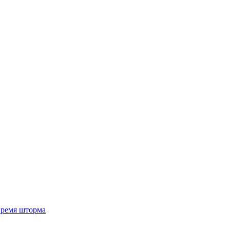
 время шторма