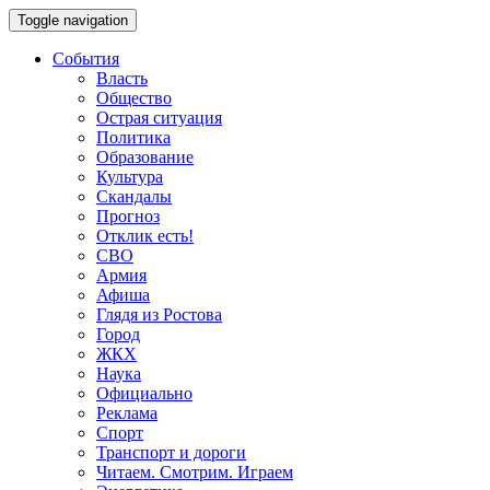
Toggle navigation
События
Власть
Общество
Острая ситуация
Политика
Образование
Культура
Скандалы
Прогноз
Отклик есть!
СВО
Армия
Афиша
Глядя из Ростова
Город
ЖКХ
Наука
Официально
Реклама
Спорт
Транспорт и дороги
Читаем. Смотрим. Играем