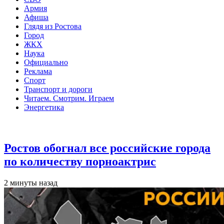
Армия
Афиша
Глядя из Ростова
Город
ЖКХ
Наука
Официально
Реклама
Спорт
Транспорт и дороги
Читаем. Смотрим. Играем
Энергетика
Общество
Ростов обогнал все российские города
по количеству порноактрис
2 минуты назад