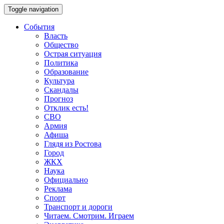
Toggle navigation
События
Власть
Общество
Острая ситуация
Политика
Образование
Культура
Скандалы
Прогноз
Отклик есть!
СВО
Армия
Афиша
Глядя из Ростова
Город
ЖКХ
Наука
Официально
Реклама
Спорт
Транспорт и дороги
Читаем. Смотрим. Играем