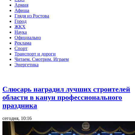
Армия
Афиша
Глядя из Ростова
Город
ЖКХ
Наука
Официально
Реклама
Спорт
Транспорт и дороги
Читаем. Смотрим. Играем
Энергетика
Общество
Слюсарь наградил лучших строителей
области в канун профессионального
праздника
сегодня, 10:16