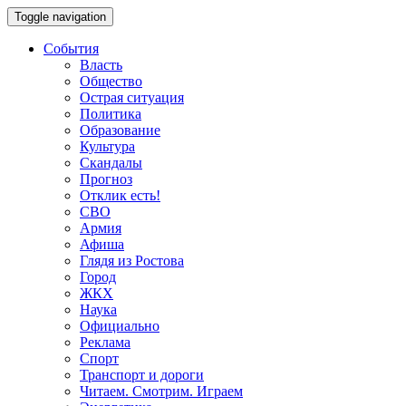
Toggle navigation
События
Власть
Общество
Острая ситуация
Политика
Образование
Культура
Скандалы
Прогноз
Отклик есть!
СВО
Армия
Афиша
Глядя из Ростова
Город
ЖКХ
Наука
Официально
Реклама
Спорт
Транспорт и дороги
Читаем. Смотрим. Играем