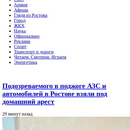
Армия
Афиша
Глядя из Ростова
Город
ЖКХ
Наука
Официально
Реклама
Спорт
Транспорт и дороги
Читаем. Смотрим. Играем
Энергетика
Общество
Подозреваемого в поджоге АЗС и
автомобилей в Ростове взяли под
домашний арест
29 минут назад