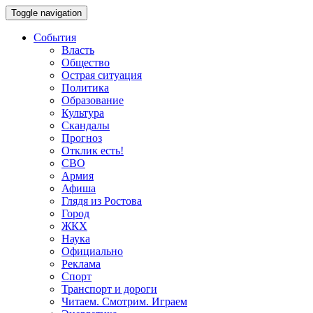
Toggle navigation
События
Власть
Общество
Острая ситуация
Политика
Образование
Культура
Скандалы
Прогноз
Отклик есть!
СВО
Армия
Афиша
Глядя из Ростова
Город
ЖКХ
Наука
Официально
Реклама
Спорт
Транспорт и дороги
Читаем. Смотрим. Играем