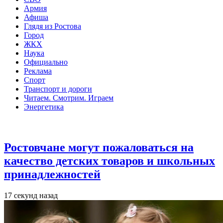
Армия
Афиша
Глядя из Ростова
Город
ЖКХ
Наука
Официально
Реклама
Спорт
Транспорт и дороги
Читаем. Смотрим. Играем
Энергетика
Общество
Ростовчане могут пожаловаться на
качество детских товаров и школьных
принадлежностей
17 секунд назад