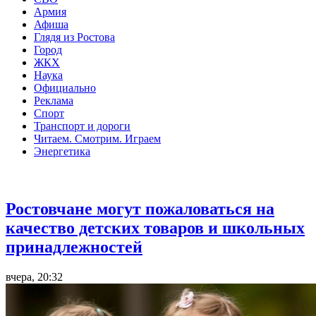
Армия
Афиша
Глядя из Ростова
Город
ЖКХ
Наука
Официально
Реклама
Спорт
Транспорт и дороги
Читаем. Смотрим. Играем
Энергетика
Общество
Ростовчане могут пожаловаться на
качество детских товаров и школьных
принадлежностей
вчера, 20:32