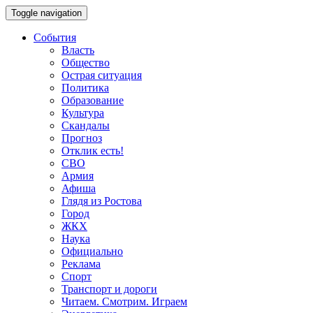
Toggle navigation
События
Власть
Общество
Острая ситуация
Политика
Образование
Культура
Скандалы
Прогноз
Отклик есть!
СВО
Армия
Афиша
Глядя из Ростова
Город
ЖКХ
Наука
Официально
Реклама
Спорт
Транспорт и дороги
Читаем. Смотрим. Играем