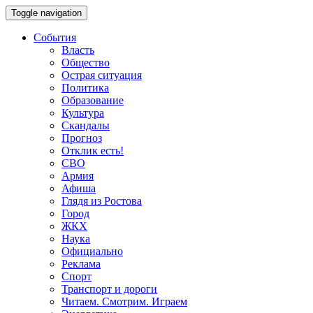
Toggle navigation
События
Власть
Общество
Острая ситуация
Политика
Образование
Культура
Скандалы
Прогноз
Отклик есть!
СВО
Армия
Афиша
Глядя из Ростова
Город
ЖКХ
Наука
Официально
Реклама
Спорт
Транспорт и дороги
Читаем. Смотрим. Играем