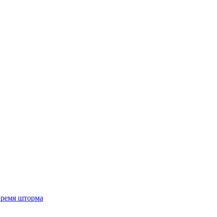
 время шторма