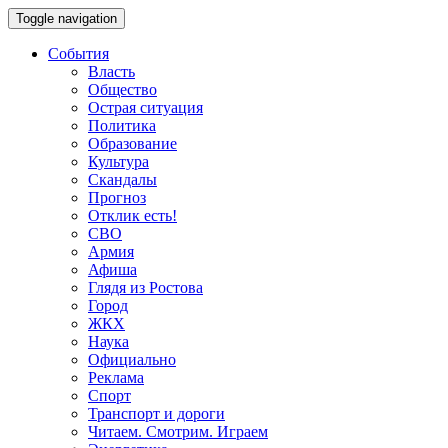
Toggle navigation
События
Власть
Общество
Острая ситуация
Политика
Образование
Культура
Скандалы
Прогноз
Отклик есть!
СВО
Армия
Афиша
Глядя из Ростова
Город
ЖКХ
Наука
Официально
Реклама
Спорт
Транспорт и дороги
Читаем. Смотрим. Играем