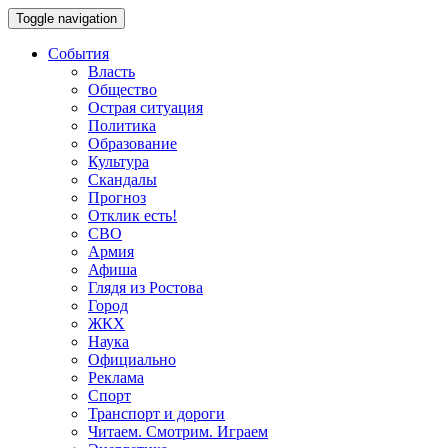
Toggle navigation
События
Власть
Общество
Острая ситуация
Политика
Образование
Культура
Скандалы
Прогноз
Отклик есть!
СВО
Армия
Афиша
Глядя из Ростова
Город
ЖКХ
Наука
Официально
Реклама
Спорт
Транспорт и дороги
Читаем. Смотрим. Играем