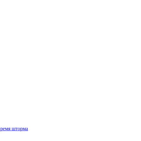
 время шторма