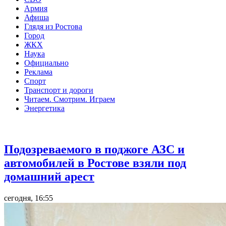
Армия
Афиша
Глядя из Ростова
Город
ЖКХ
Наука
Официально
Реклама
Спорт
Транспорт и дороги
Читаем. Смотрим. Играем
Энергетика
Общество
Подозреваемого в поджоге АЗС и
автомобилей в Ростове взяли под
домашний арест
сегодня, 16:55