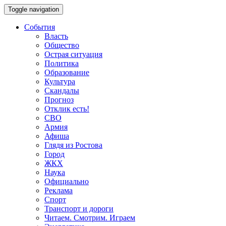
Toggle navigation
События
Власть
Общество
Острая ситуация
Политика
Образование
Культура
Скандалы
Прогноз
Отклик есть!
СВО
Армия
Афиша
Глядя из Ростова
Город
ЖКХ
Наука
Официально
Реклама
Спорт
Транспорт и дороги
Читаем. Смотрим. Играем