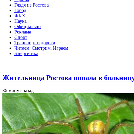
Глядя из Ростова
Город
ЖКХ
Наука
Официально
Реклама
Спорт
Транспорт и дороги
Читаем. Смотрим. Играем
Энергетика
Общество
Жительница Ростова попала в больницу
36 минут назад