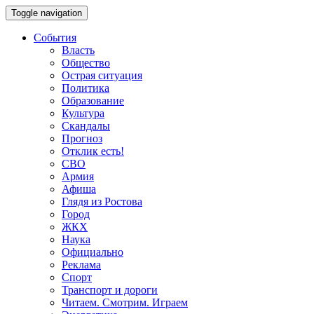
Toggle navigation
События
Власть
Общество
Острая ситуация
Политика
Образование
Культура
Скандалы
Прогноз
Отклик есть!
СВО
Армия
Афиша
Глядя из Ростова
Город
ЖКХ
Наука
Официально
Реклама
Спорт
Транспорт и дороги
Читаем. Смотрим. Играем