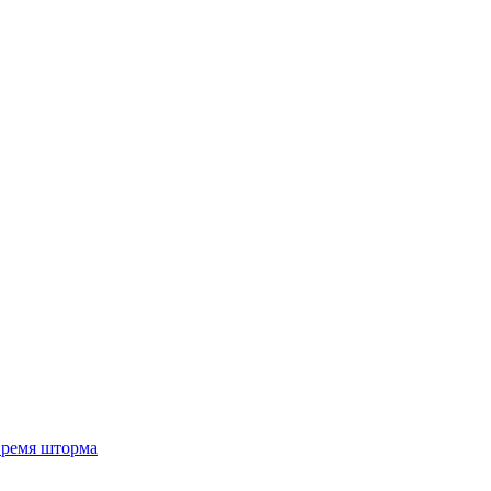
 время шторма