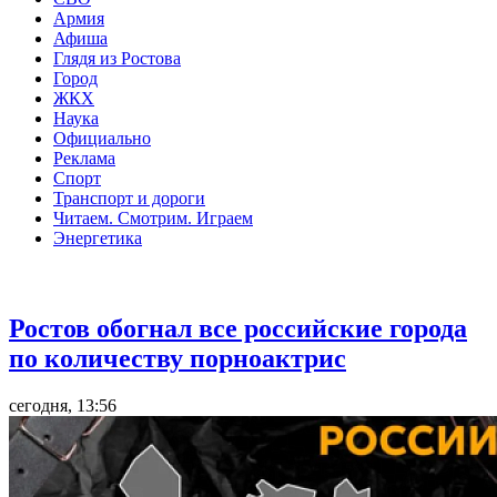
Армия
Афиша
Глядя из Ростова
Город
ЖКХ
Наука
Официально
Реклама
Спорт
Транспорт и дороги
Читаем. Смотрим. Играем
Энергетика
Общество
Ростов обогнал все российские города
по количеству порноактрис
сегодня, 13:56