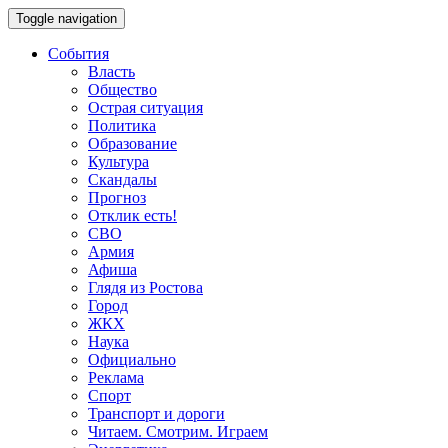
Toggle navigation
События
Власть
Общество
Острая ситуация
Политика
Образование
Культура
Скандалы
Прогноз
Отклик есть!
СВО
Армия
Афиша
Глядя из Ростова
Город
ЖКХ
Наука
Официально
Реклама
Спорт
Транспорт и дороги
Читаем. Смотрим. Играем