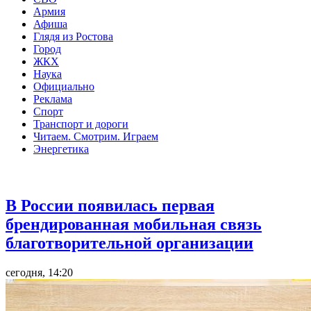
Армия
Афиша
Глядя из Ростова
Город
ЖКХ
Наука
Официально
Реклама
Спорт
Транспорт и дороги
Читаем. Смотрим. Играем
Энергетика
Общество
В России появилась первая
брендированная мобильная связь
благотворительной организации
сегодня, 14:20