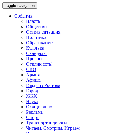
Toggle navigation
События
Власть
Общество
Острая ситуация
Политика
Образование
Культура
Скандалы
Прогноз
Отклик есть!
СВО
Армия
Афиша
Глядя из Ростова
Город
ЖКХ
Наука
Официально
Реклама
Спорт
Транспорт и дороги
Читаем. Смотрим. Играем