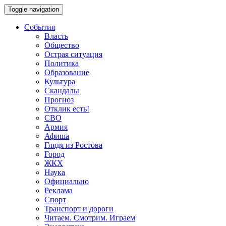
Toggle navigation
События
Власть
Общество
Острая ситуация
Политика
Образование
Культура
Скандалы
Прогноз
Отклик есть!
СВО
Армия
Афиша
Глядя из Ростова
Город
ЖКХ
Наука
Официально
Реклама
Спорт
Транспорт и дороги
Читаем. Смотрим. Играем