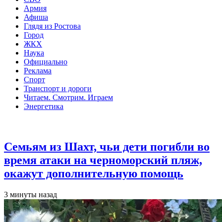
Армия
Афиша
Глядя из Ростова
Город
ЖКХ
Наука
Официально
Реклама
Спорт
Транспорт и дороги
Читаем. Смотрим. Играем
Энергетика
Общество
Семьям из Шахт, чьи дети погибли во
время атаки на черноморский пляж,
окажут дополнительную помощь
3 минуты назад