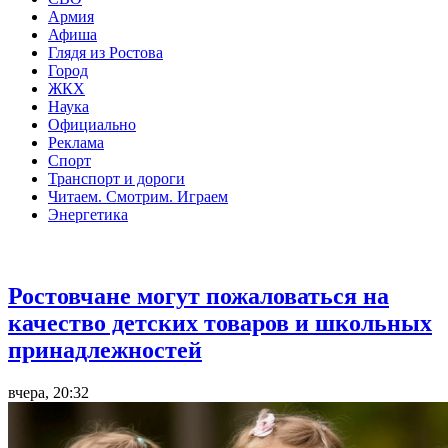
Армия
Афиша
Глядя из Ростова
Город
ЖКХ
Наука
Официально
Реклама
Спорт
Транспорт и дороги
Читаем. Смотрим. Играем
Энергетика
Общество
Ростовчане могут пожаловаться на
качество детских товаров и школьных
принадлежностей
вчера, 20:32