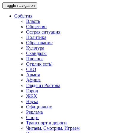
Toggle navigation
События
Власть
Общество
Острая ситуация
Политика
Образование
Культура
Скандалы
Прогноз
Отклик есть!
СВО
Армия
Афиша
Глядя из Ростова
Город
ЖКХ
Наука
Официально
Реклама
Спорт
Транспорт и дороги
Читаем. Смотрим. Играем