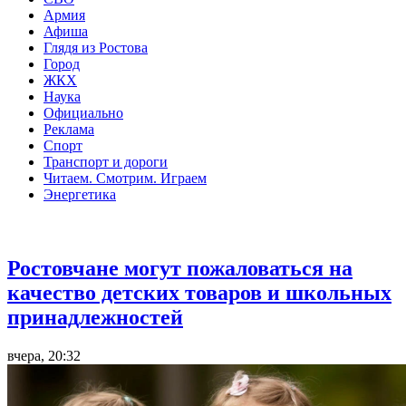
Армия
Афиша
Глядя из Ростова
Город
ЖКХ
Наука
Официально
Реклама
Спорт
Транспорт и дороги
Читаем. Смотрим. Играем
Энергетика
Общество
Ростовчане могут пожаловаться на
качество детских товаров и школьных
принадлежностей
вчера, 20:32