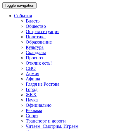
Toggle navigation
События
Власть
Общество
Острая ситуация
Политика
Образование
Культура
Скандалы
Прогноз
Отклик есть!
СВО
Армия
Афиша
Глядя из Ростова
Город
ЖКХ
Наука
Официально
Реклама
Спорт
Транспорт и дороги
Читаем. Смотрим. Играем