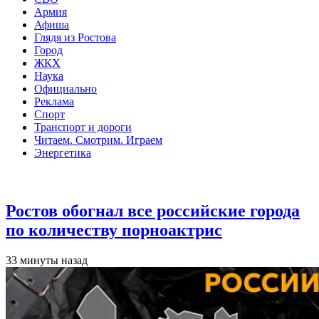
Армия
Афиша
Глядя из Ростова
Город
ЖКХ
Наука
Официально
Реклама
Спорт
Транспорт и дороги
Читаем. Смотрим. Играем
Энергетика
Общество
Ростов обогнал все российские города
по количеству порноактрис
33 минуты назад