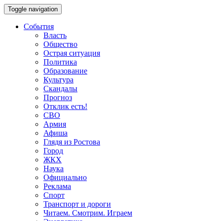
Toggle navigation
События
Власть
Общество
Острая ситуация
Политика
Образование
Культура
Скандалы
Прогноз
Отклик есть!
СВО
Армия
Афиша
Глядя из Ростова
Город
ЖКХ
Наука
Официально
Реклама
Спорт
Транспорт и дороги
Читаем. Смотрим. Играем