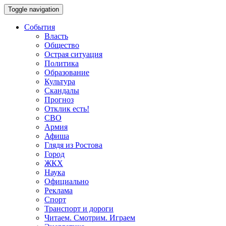
Toggle navigation
События
Власть
Общество
Острая ситуация
Политика
Образование
Культура
Скандалы
Прогноз
Отклик есть!
СВО
Армия
Афиша
Глядя из Ростова
Город
ЖКХ
Наука
Официально
Реклама
Спорт
Транспорт и дороги
Читаем. Смотрим. Играем