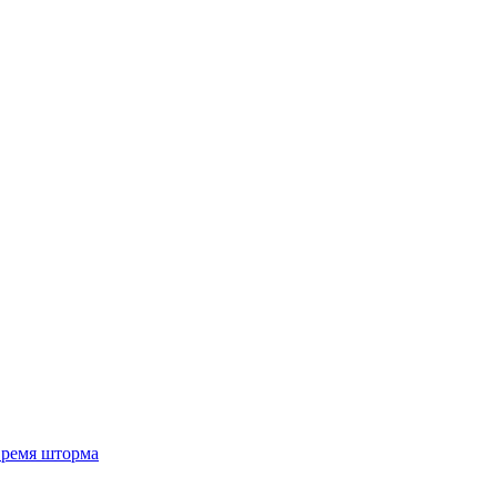
 время шторма