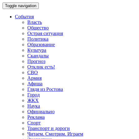
Toggle navigation
События
Власть
Общество
Острая ситуация
Политика
Образование
Культура
Скандалы
Прогноз
Отклик есть!
СВО
Армия
Афиша
Глядя из Ростова
Город
ЖКХ
Наука
Официально
Реклама
Спорт
Транспорт и дороги
Читаем. Смотрим. Играем